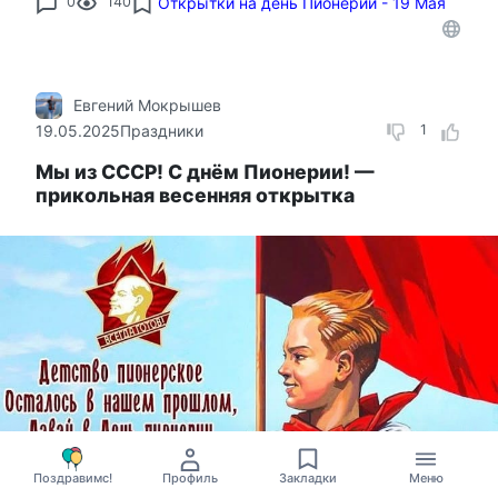
0
140
Открытки на день Пионерии - 19 Мая
Евгений Мокрышев
19.05.2025
Праздники
1
Мы из СССР! С днём Пионерии! —
прикольная весенняя открытка
Поздравимс!
Профиль
Закладки
Меню