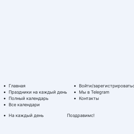
Главная
Войти/зарегистрировать
Праздники на каждый день
Мы в Telegram
Полный календарь
Контакты
Все календари
На каждый день
Поздравимс!
По дням недели
Копирование авторских
Дни ангела и именины
материалов с обратной