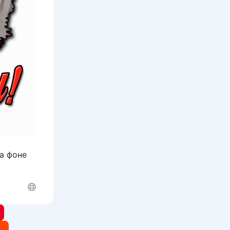
а фоне
t