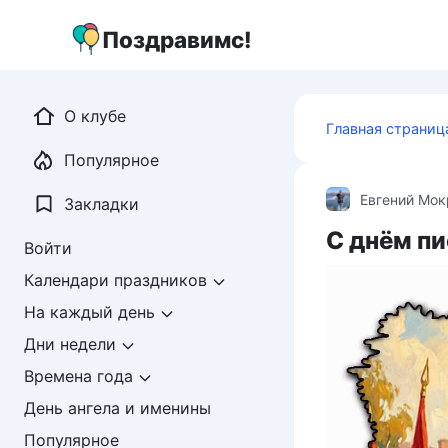
Перейти
к
Поздравимс!
контенту
О клубе
Главная страниц
Популярное
Евгений Мо
Закладки
С днём пи
Войти
Календари праздников
На каждый день
Дни недели
Времена года
День ангела и именины
Популярное