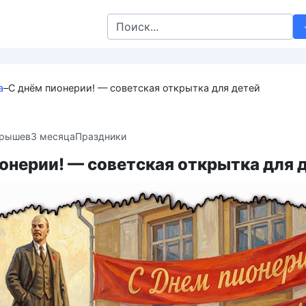
Search
for:
а
–
С днём пионерии! — советская открытка для детей
крышев
3 месяца
Праздники
онерии! — советская открытка для 