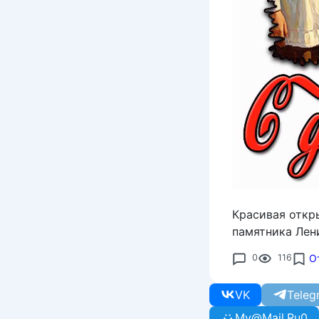
Красивая откр
памятника Лени
0
116
О
VK
Teleg
My@Mail.Ru
0