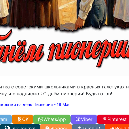
ытка с советскими школьниками в красных галстуках н
ну и с надписью : С днём пионерии! Будь готов!
ткрытки на день Пионерии - 19 Мая
ram
OK
WhatsApp
Viber
Pinterest
LiveJournal
Blogger
Tumblr
0
Reddi