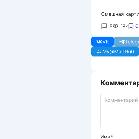
Смешная карти
0
125
О
VK
Teleg
My@Mail.Ru
0
Комментар
Имя
*