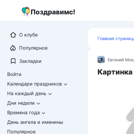
Перейти
к
Поздравимс!
контенту
О клубе
Главная страниц
Популярное
Евгений Мо
Закладки
Картинка 
Войти
Календари праздников
На каждый день
Дни недели
Времена года
День ангела и именины
Популярное