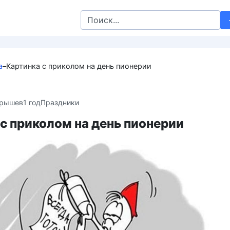
Search
for:
а
–
Картинка с приколом на день пионерии
крышев
1 год
Праздники
с приколом на день пионерии