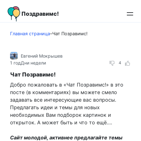
Перейти
к
Поздравимс!
контенту
Главная страница
–
Чат Позравимс!
Евгений Мокрышев
1 год
Дни недели
4
Чат Позравимс!
Добро пожаловать в «Чат Позравимс!» в это
посте (в комментариях) вы можете смело
задавать все интересующие вас вопросы.
Предлагать идеи и темы для новых
необходимых Вам подборок картинок и
открыток. А может быть и что то ещё….
Сайт молодой, активнее предлагайте темы