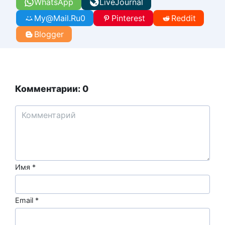
WhatsApp
LiveJournal
My@Mail.Ru
0
Pinterest
Reddit
Blogger
Комментарии: 0
Имя
*
Email
*