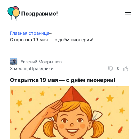
Перейти
к
Поздравимс!
контенту
Главная страница
–
Открытка 19 мая — с днём пионерии!
Евгений Мокрышев
3 месяца
Праздники
0
Открытка 19 мая — с днём пионерии!