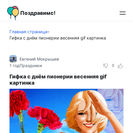
Перейти
к
Поздравимс!
контенту
Главная страница
–
Гифка с днём пионерии весенняя gif картинка
Евгений Мокрышев
1 год
Праздники
0
Гифка с днём пионерии весенняя gif
картинка