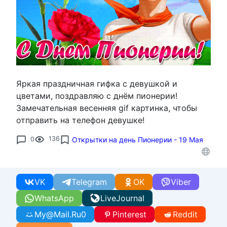
Яркая праздничная гифка с девушкой и
цветами, поздравляю с днём пионерии!
Замечательная весенняя gif картинка, чтобы
отправить на телефон девушке!
0
136
Открытки на день Пионерии - 19 Мая
VK
Telegram
OK
Viber
WhatsApp
LiveJournal
My@Mail.Ru
0
Pinterest
Reddit