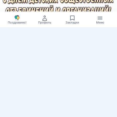
Поздравимс!
Профиль
Закладки
Меню
0
82
Открытки на день детских общественных
объединений и организаций - 19 мая
Главная
Войти/
Праздники на каждый
зарегистрироваться
день
Мы в Telegram
Полный календарь
Контакты
Все календари
На каждый день
Поздравимс!
По дням недели
Копирование авторских
Дни ангела и именины
материалов с обратной