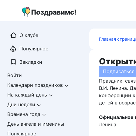
Перейти
к
Поздравимс!
контенту
О клубе
Главная страниц
Популярное
Открытк
Закладки
Подписаться
Войти
Праздник, свя
Календари праздников
В.И. Ленина. Д
На каждый день
конференции к
детей в возраст
Дни недели
Времена года
Официальное н
День ангела и именины
Ленина.
Популярное