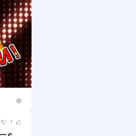
1
 — с