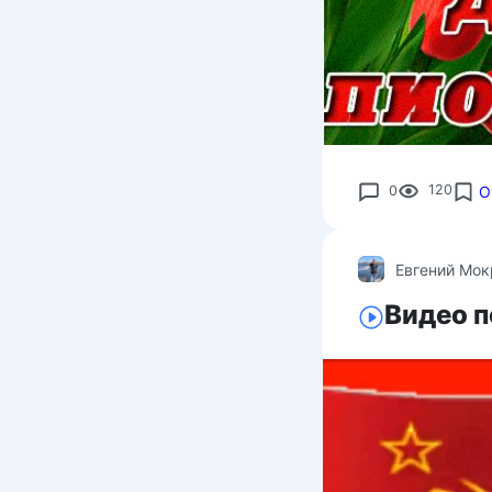
0
120
О
Евгений Мо
Видео п