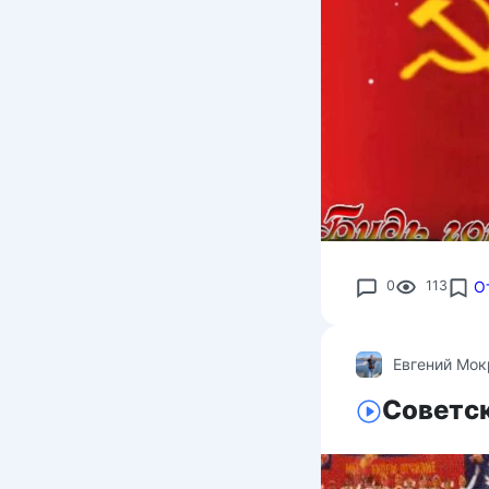
0
113
О
Евгений Мо
Советск