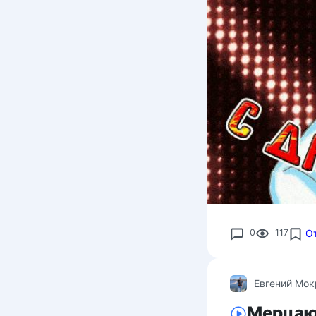
0
117
О
Евгений Мо
Мерцающ