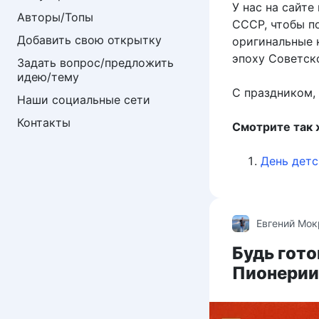
У нас на сайт
Авторы/Топы
СССР, чтобы п
Добавить свою открытку
оригинальные 
эпоху Советск
Задать вопрос/предложить 
идею/тему
С праздником, 
Наши социальные сети
Контакты
Смотрите так ж
День детс
Евгений Мо
Будь гото
Пионерии