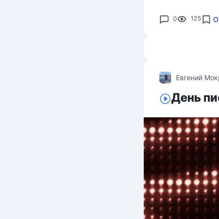
0
125
О
Евгений Мо
День пи