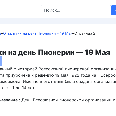
Search
for:
а
–
Открытки на день Пионерии - 19 Мая
–
Страница 2
и на день Пионерии — 19 Мая
занный с историей Всесоюзной пионерской организаци
ата приурочена к решению 19 мая 1922 года на II Всеро
омсомола. Именно в этот день была создана организац
е от 9 до 14 лет.
азвание :
День Всесоюзной пионерской организации 