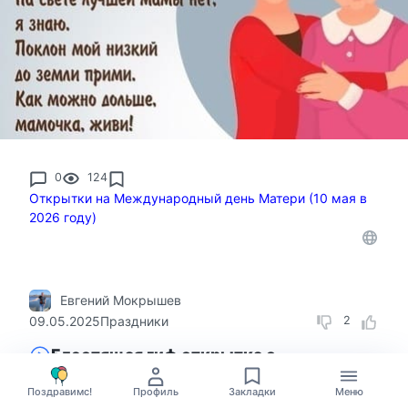
0
124
Открытки на Международный день Матери (10 мая в
2026 году)
Евгений Мокрышев
09.05.2025
Праздники
2
Блестящая гиф открытка с
международным днём Матери
Поздравимс!
Профиль
Закладки
Меню