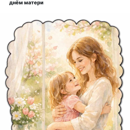
днём матери