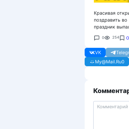
Красивая откр
поздравить во 
праздник выпал
0
254
О
VK
Teleg
My@Mail.Ru
0
Комментар