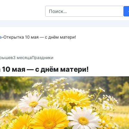
Search
for:
а
–
Открытка 10 мая — с днём матери!
крышев
3 месяца
Праздники
10 мая — с днём матери!