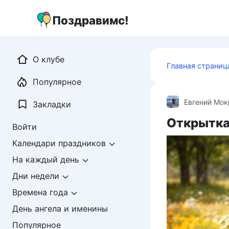
Перейти
к
Поздравимс!
контенту
О клубе
Главная страниц
Популярное
Евгений Мо
Закладки
Открытка 
Войти
Календари праздников
На каждый день
Дни недели
Времена года
День ангела и именины
Популярное