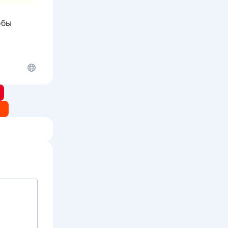
обы
t