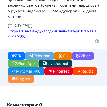
весенних цветов (сирень, тюльпаны, нарциссы)
в руках и надписью : С Международным днём
матери!
0
176
Открытки на Международный день Матери (10 мая в
2026 году)
VK
Telegram
OK
Viber
WhatsApp
LiveJournal
My@Mail.Ru
0
Pinterest
Reddit
Blogger
Комментарии: 0