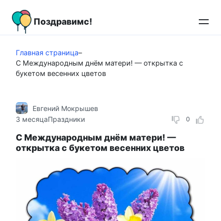
Перейти
к
Поздравимс!
контенту
Главная страница
–
С Международным днём матери! — открытка с
букетом весенних цветов
Евгений Мокрышев
3 месяца
Праздники
0
С Международным днём матери! —
открытка с букетом весенних цветов