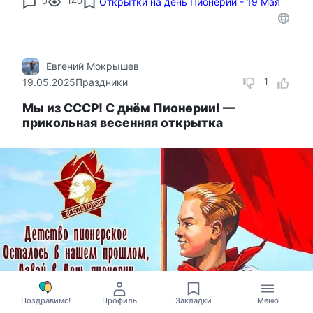
0
140
Открытки на день Пионерии - 19 Мая
Евгений Мокрышев
19.05.2025
Праздники
1
Мы из СССР! С днём Пионерии! —
прикольная весенняя открытка
Поздравимс!
Профиль
Закладки
Меню