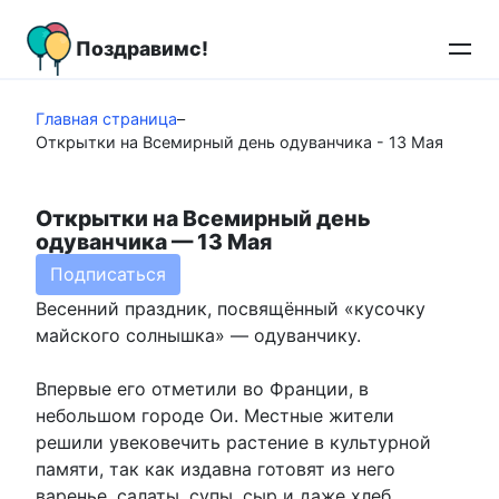
Перейти
к
Поздравимс!
контенту
Главная страница
–
Открытки на Всемирный день одуванчика - 13 Мая
Открытки на Всемирный день
одуванчика — 13 Мая
Подписаться
Весенний праздник, посвящённый «кусочку
майского солнышка» — одуванчику.
Впервые его отметили во Франции, в
небольшом городе Ои. Местные жители
решили увековечить растение в культурной
памяти, так как издавна готовят из него
варенье, салаты, супы, сыр и даже хлеб.