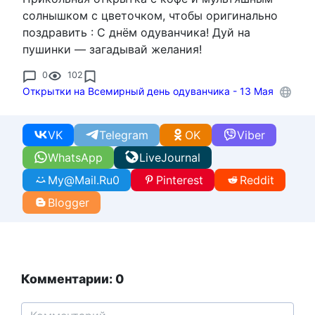
солнышком с цветочком, чтобы оригинально
поздравить : С днём одуванчика! Дуй на
пушинки — загадывай желания!
0
102
Открытки на Всемирный день одуванчика - 13 Мая
VK
Telegram
OK
Viber
WhatsApp
LiveJournal
My@Mail.Ru
0
Pinterest
Reddit
Blogger
Комментарии: 0