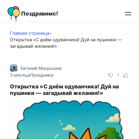
Перейти
к
Поздравимс!
контенту
Главная страница
–
Открытка «С днём одуванчика! Дуй на пушинки —
загадывай желания!»
Евгений Мокрышев
3 месяца
Праздники
1
Открытка «С днём одуванчика! Дуй на
пушинки — загадывай желания!»