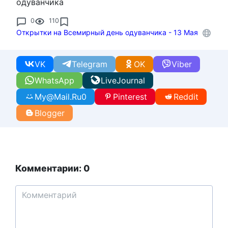
одуванчика
0
110
Открытки на Всемирный день одуванчика - 13 Мая
VK
Telegram
OK
Viber
WhatsApp
LiveJournal
My@Mail.Ru
0
Pinterest
Reddit
Blogger
Комментарии: 0