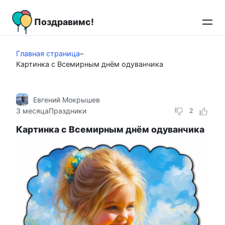
Перейти
к
Поздравимс!
контенту
Главная страница
–
Картинка с Всемирным днём одуванчика
Евгений Мокрышев
3 месяца
Праздники
2
Картинка с Всемирным днём одуванчика