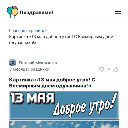
Перейти
к
Поздравимс!
контенту
Главная страница
–
Картинка «13 мая доброе утро! С Всемирным днём
одуванчика!»
Евгений Мокрышев
3 месяца
Праздники
2
Картинка «13 мая доброе утро! С
Всемирным днём одуванчика!»