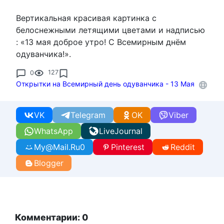
Вертикальная красивая картинка с
белоснежными летящими цветами и надписью
: «13 мая доброе утро! С Всемирным днём
одуванчика!».
0
127
Открытки на Всемирный день одуванчика - 13 Мая
VK
Telegram
OK
Viber
WhatsApp
LiveJournal
My@Mail.Ru
0
Pinterest
Reddit
Blogger
Комментарии: 0