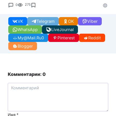
0
275
VK
Telegram
OK
Viber
WhatsApp
LiveJournal
My@Mail.Ru
0
Pinterest
Reddit
Blogger
Комментарии: 0
Имя
*