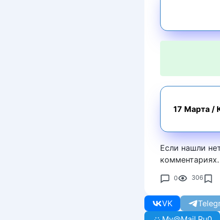
17 Марта
/
Если нашли не
комментариях.
0
306
VK
Teleg
My@Mail.Ru
0