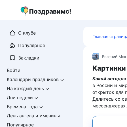
Перейти
к
Поздравимс!
контенту
О клубе
Главная страниц
Популярное
Евгений Мо
Закладки
Картинки 
Войти
Какой сегодня
Календари праздников
в России и ми
На каждый день
открыток для п
Дни недели
Делитесь со с
месcенджерах.
Времена года
День ангела и именины
Популярное