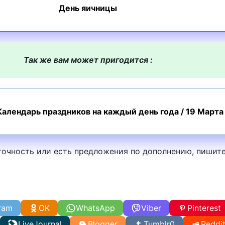
День яичницы
Так же вам может пригодится :
Календарь праздников на каждый день года
/
19 Марта
точность или есть предложения по дополнению, пишите
ram
OK
WhatsApp
Viber
Pinterest
LiveJournal
Blogger
Tumblr
0
Reddi