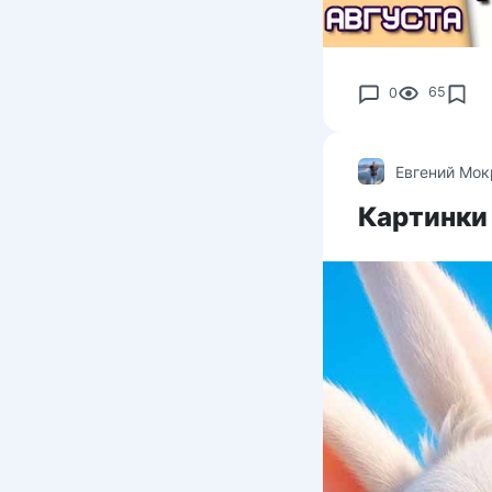
0
65
Евгений Мо
Картинки 