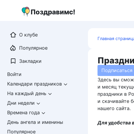
Перейти
к
Поздравимс!
контенту
О клубе
Главная страниц
Популярное
Праздни
Закладки
Подписаться
Войти
Здесь вы смож
Календари праздников
и месяц текущ
На каждый день
праздники в Р
и скачивайте 
Дни недели
нашего сайта.
Времена года
День ангела и именины
Для удобства 
Популярное