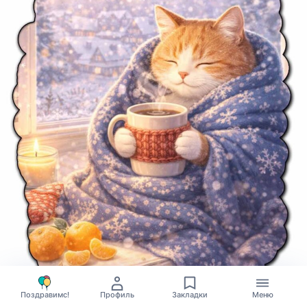
Поздравимс!
Профиль
Закладки
Меню