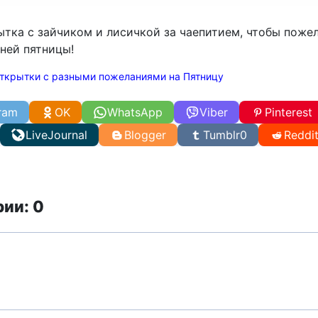
тка с зайчиком и лисичкой за чаепитием, чтобы пожел
ней пятницы!
ткрытки с разными пожеланиями на Пятницу
ram
OK
WhatsApp
Viber
Pinterest
LiveJournal
Blogger
Tumblr
0
Reddi
ии: 0