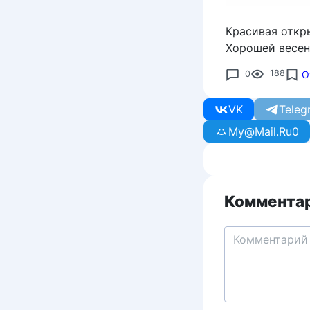
Красивая откры
Хорошей весен
0
188
О
VK
Teleg
My@Mail.Ru
0
Комментар