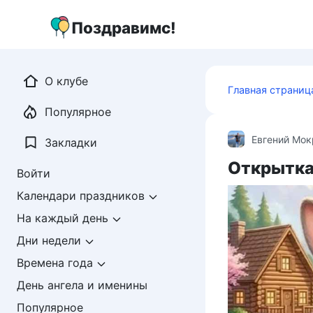
Перейти
к
Поздравимс!
контенту
О клубе
Главная страниц
Популярное
Евгений Мо
Закладки
Открытка
Войти
Календари праздников
На каждый день
Дни недели
Времена года
День ангела и именины
Популярное