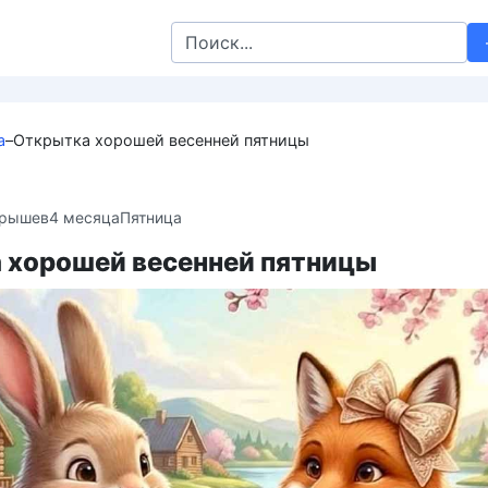
Search
for:
а
–
Открытка хорошей весенней пятницы
крышев
4 месяца
Пятница
 хорошей весенней пятницы