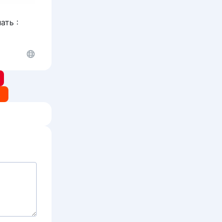
ать :
t