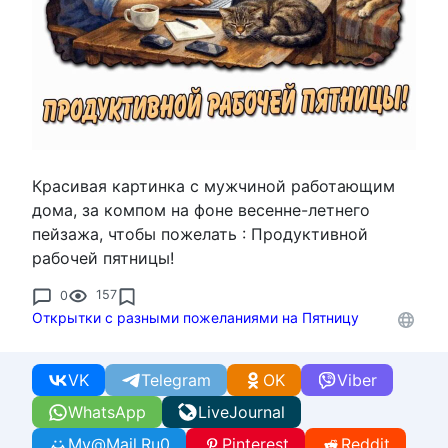
Красивая картинка с мужчиной работающим
дома, за компом на фоне весенне-летнего
пейзажа, чтобы пожелать : Продуктивной
рабочей пятницы!
0
157
Открытки с разными пожеланиями на Пятницу
VK
Telegram
OK
Viber
WhatsApp
LiveJournal
My@Mail.Ru
0
Pinterest
Reddit