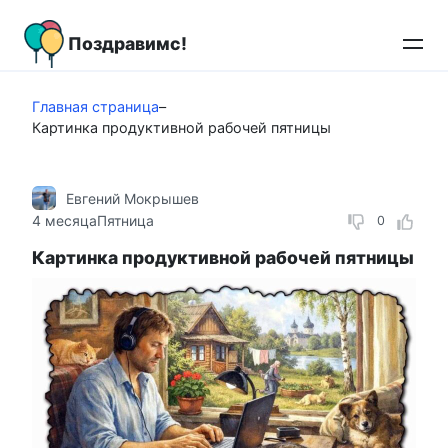
Перейти
к
Поздравимс!
контенту
Главная страница
–
Картинка продуктивной рабочей пятницы
Евгений Мокрышев
4 месяца
Пятница
0
Картинка продуктивной рабочей пятницы