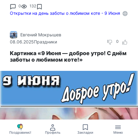
0
132
Открытки на день заботы о любимом коте - 9 Июня
Евгений Мокрышев
08.06.2025
Праздники
0
Картинка «9 Июня — доброе утро! С днём
заботы о любимом коте!»
Поздравимс!
Профиль
Закладки
Меню