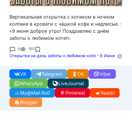
Вертикальная открытка с котиком в ночном
колпаке в кровати с чашкой кофе и надписью :
«9 июня доброе утро! Поздравляю с днём
заботы о любимом коте!».
0
160
Открытки на день заботы о любимом коте - 9 Июня
VK
Telegram
OK
Viber
WhatsApp
LiveJournal
My@Mail.Ru
0
Pinterest
Reddit
Blogger