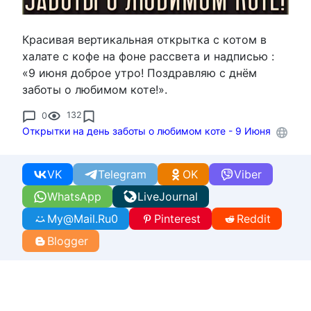
Красивая вертикальная открытка с котом в
халате с кофе на фоне рассвета и надписью :
«9 июня доброе утро! Поздравляю с днём
заботы о любимом коте!».
0
132
Открытки на день заботы о любимом коте - 9 Июня
VK
Telegram
OK
Viber
WhatsApp
LiveJournal
My@Mail.Ru
0
Pinterest
Reddit
Blogger