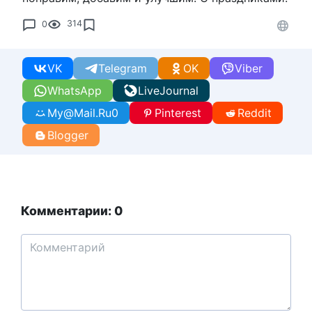
0
314
VK
Telegram
OK
Viber
WhatsApp
LiveJournal
My@Mail.Ru
0
Pinterest
Reddit
Blogger
Комментарии: 0