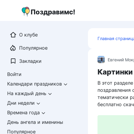
Перейти
к
Поздравимс!
контенту
О клубе
Главная страниц
Популярное
Евгений Мо
Закладки
Картинки 
Войти
В этот раздел
Календари праздников
поздравления 
На каждый день
тематически р
Дни недели
бесплатно скач
Времена года
День ангела и именины
Популярное