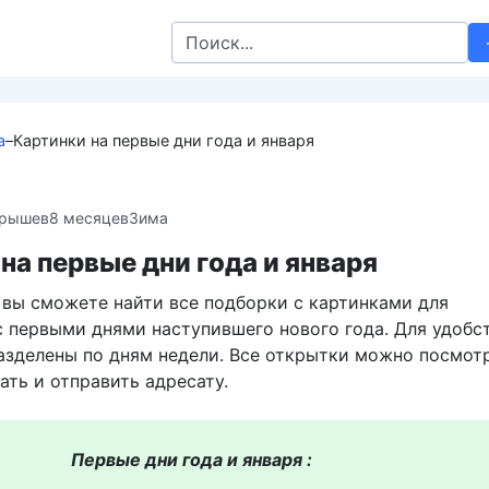
Search
for:
а
–
Картинки на первые дни года и января
крышев
8 месяцев
Зима
на первые дни года и января
е вы сможете найти все подборки с картинками для
с первыми днями наступившего нового года. Для удобс
азделены по дням недели. Все открытки можно посмотр
ать и отправить адресату.
Первые дни года и января :