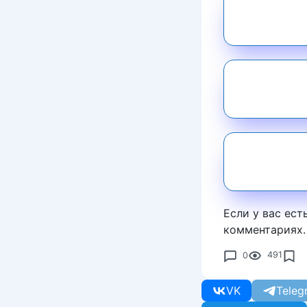
Если у вас ест
комментариях.
0
491
VK
Teleg