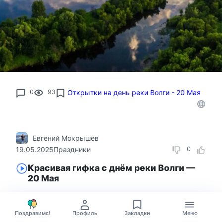
0
93
Открытки на день реки Волги - 20 Мая
Евгений Мокрышев
19.05.2025
Праздники
0
Красивая гифка с днём реки Волги —
20 Мая
Поздравимс!
Профиль
Закладки
Меню