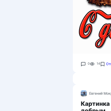
0
14
От
Евгений Мо
Картинка 
добрым