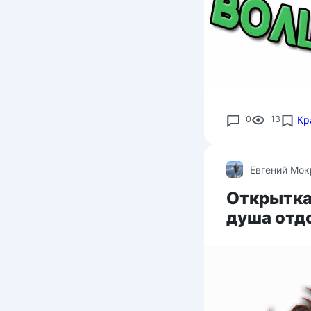
0
13
Кр
Евгений Мо
Открытка 
душа отдо