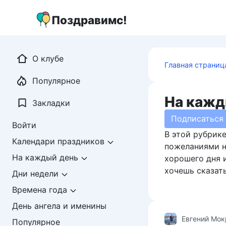
Перейти
к
Поздравимс!
контенту
О клубе
Главная страниц
Популярное
На кажд
Закладки
Подписаться
Войти
В этой рубрике
Календари праздников
пожеланиями н
На каждый день
хорошего дня и
хочешь сказать
Дни недели
Времена года
День ангела и именины
Евгений Мо
Популярное