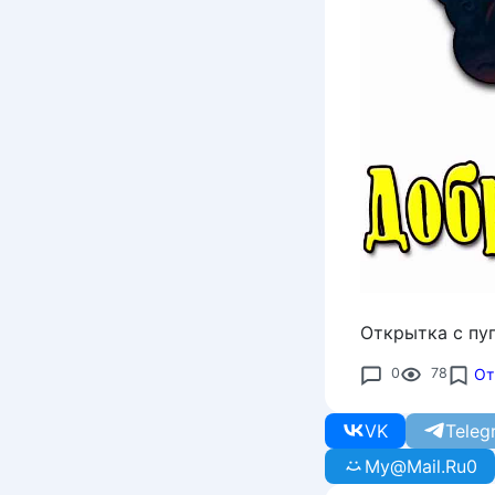
Открытка с пу
0
78
От
VK
Teleg
My@Mail.Ru
0