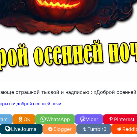
гающе страшной тыквой и надписью : «Доброй осенней 
крытки доброй осенней ночи
ram
OK
WhatsApp
Viber
Pinterest
LiveJournal
Blogger
Tumblr
0
Reddi