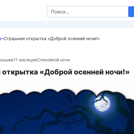
Search
for:
а
–
Страшная открытка «Доброй осенней ночи!»
крышев
11 месяцев
Спокойной ночи
 открытка «Доброй осенней ночи!»