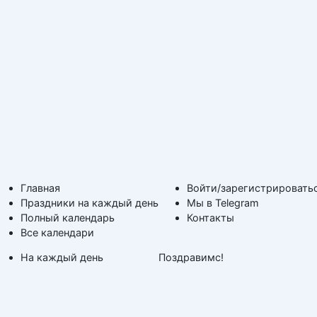
Главная
Войти/зарегистрировать
Праздники на каждый день
Мы в Telegram
Полный календарь
Контакты
Все календари
На каждый день
Поздравимс!
По дням недели
Копирование авторских
Дни ангела и именины
материалов с обратной
Времена года
ссылкой на сайт.