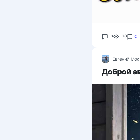
0
30
От
Евгений Мо
Доброй ав