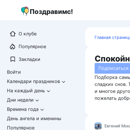
Перейти
к
Поздравимс!
контенту
О клубе
Главная страниц
Популярное
Спокойн
Закладки
Подписаться
Войти
Подборка самы
Календари праздников
сладких снов.
На каждый день
и многое друг
пожелать добр
Дни недели
Времена года
День ангела и именины
Евгений Мо
Популярное