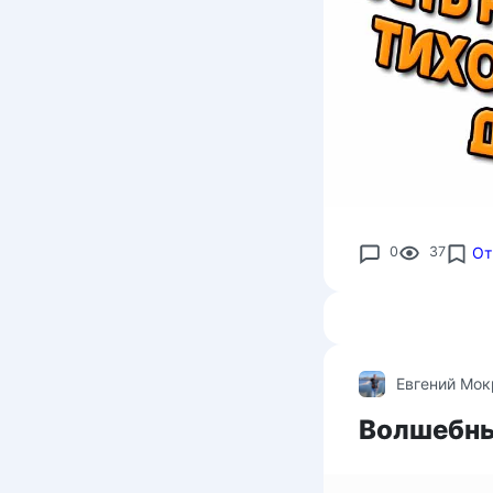
0
37
От
Евгений Мо
Волшебны