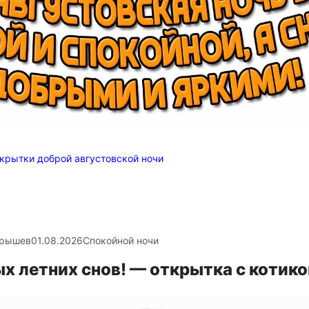
крытки доброй августовской ночи
крышев
01.08.2026
Спокойной ночи
х летних снов! — открытка с котик