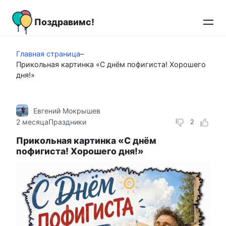
Перейти
к
Поздравимс!
контенту
Главная страница
–
Прикольная картинка «С днём пофигиста! Хорошего
дня!»
Евгений Мокрышев
2 месяца
Праздники
2
Прикольная картинка «С днём
пофигиста! Хорошего дня!»