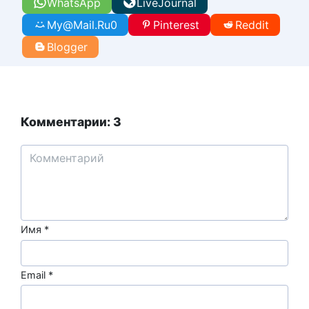
WhatsApp
LiveJournal
My@Mail.Ru
0
Pinterest
Reddit
Blogger
Комментарии: 3
Имя
*
Email
*