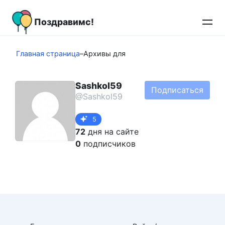
Перейти
к
Поздравимс!
контенту
Главная страница
–
Архивы для
Sashkol59
Подписаться
@Sashkol59
5
72
дня на сайте
0
подписчиков