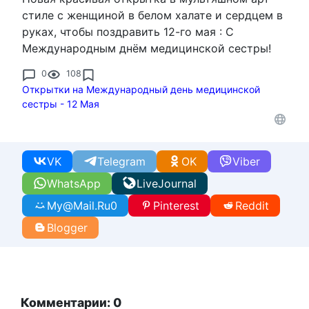
стиле с женщиной в белом халате и сердцем в
руках, чтобы поздравить 12-го мая : С
Международным днём медицинской сестры!
0
108
Открытки на Международный день медицинской
сестры - 12 Мая
VK
Telegram
OK
Viber
WhatsApp
LiveJournal
My@Mail.Ru
0
Pinterest
Reddit
Blogger
Комментарии: 0