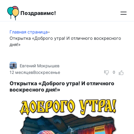
Перейти
к
Поздравимс!
контенту
Главная страница
–
Открытка «Доброго утра! И отличного воскресного
дня!»
Евгений Мокрышев
12 месяцев
Воскресенье
0
Открытка «Доброго утра! И отличного
воскресного дня!»