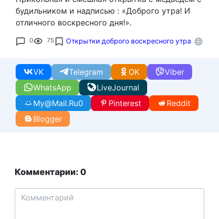
будильником и надписью : «Доброго утра! И
отличного воскресного дня!».
0
75
Открытки доброго воскресного утра
VK
Telegram
OK
Viber
WhatsApp
LiveJournal
My@Mail.Ru
0
Pinterest
Reddit
Blogger
Комментарии: 0