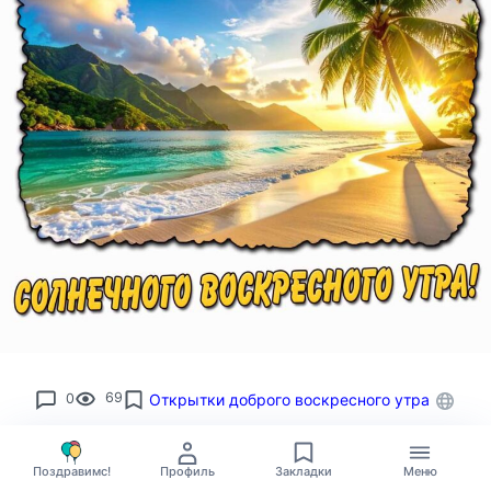
0
69
Открытки доброго воскресного утра
Поздравимс!
Профиль
Закладки
Меню
Евгений Мокрышев