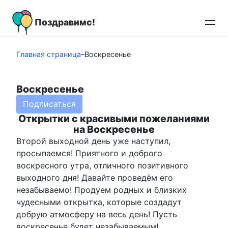
Перейти
к
Поздравимс!
контенту
Главная страница
–
Воскресенье
Воскресенье
Подписаться
Открытки с красивыми пожеланиями
на Воскресенье
Второй выходной день уже наступил,
просыпаемся! Приятного и доброго
воскресного утра, отличного позитивного
выходного дня! Давайте проведём его
незабываемо! Продуем родных и близких
чудесными открытка, которые создадут
добрую атмосферу на весь день! Пусть
воскресенье будет незабываемым!