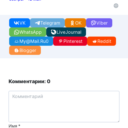
VK
Telegram
OK
Viber
WhatsApp
LiveJournal
My@Mail.Ru
0
Pinterest
Reddit
Blogger
Комментарии: 0
Имя
*