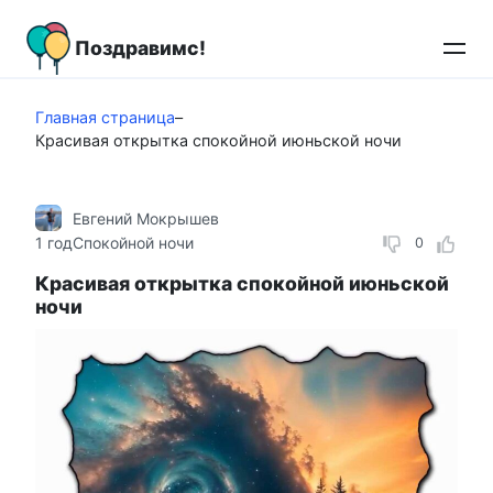
Перейти
к
Поздравимс!
контенту
Главная страница
–
Красивая открытка спокойной июньской ночи
Евгений Мокрышев
1 год
Спокойной ночи
0
Красивая открытка спокойной июньской
ночи