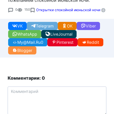
пожеланием спокойной июньской ночи.
0
150
Открытки спокойной июньской ночи
VK
Telegram
OK
Viber
WhatsApp
LiveJournal
My@Mail.Ru
0
Pinterest
Reddit
Blogger
Комментарии: 0