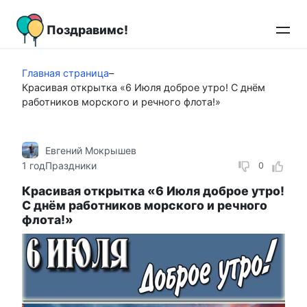
Перейти
к
Поздравимс!
контенту
Главная страница
–
Красивая открытка «6 Июля доброе утро! С днём
работников морского и речного флота!»
Евгений Мокрышев
1 год
Праздники
0
Красивая открытка «6 Июля доброе утро!
С днём работников морского и речного
флота!»