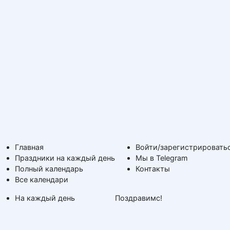
Главная
Войти/зарегистрировать
Праздники на каждый день
Мы в Telegram
Полный календарь
Контакты
Все календари
На каждый день
Поздравимс!
По дням недели
Копирование авторских
Дни ангела и именины
материалов с обратной