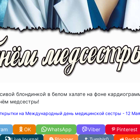
асивой блондинкой в белом халате на фоне кардиограм
днём медсестры!
ткрытки на Международный день медицинской сестры - 12 Ма
ram
OK
WhatsApp
Viber
Pinterest
LiveJournal
Blogger
Tumblr
0
Reddi