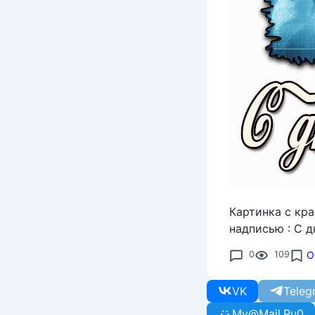
Картинка с кр
надписью : С 
0
109
О
VK
Teleg
My@Mail.Ru
0