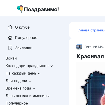
Перейти
к
Поздравимс!
контенту
О клубе
Главная страниц
Популярное
Евгений Мо
Закладки
Красивая
Войти
Календари праздников
На каждый день
Дни недели
Времена года
День ангела и именины
Популярное