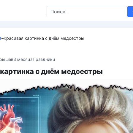
Search
for:
а
–
Красивая картинка с днём медсестры
крышев
3 месяца
Праздники
 картинка с днём медсестры