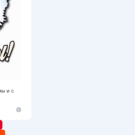
мы и с
я
t