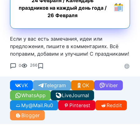
24 Февраля
/
Календарь
праздников на каждый день года
/
26 Февраля
Если у вас есть замечания, идеи или
предложения, пишите в комментариях. Всё
поправим, добавим и улучшим! С праздниками!
0
266
VK
Telegram
OK
Viber
WhatsApp
LiveJournal
My@Mail.Ru
0
Pinterest
Reddit
Blogger