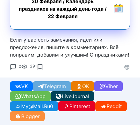
20 Февраля
/
Календарь
праздников на каждый день года
/
22 Февраля
Если у вас есть замечания, идеи или
предложения, пишите в комментариях. Всё
поправим, добавим и улучшим! С праздниками!
0
291
VK
Telegram
OK
Viber
WhatsApp
LiveJournal
My@Mail.Ru
0
Pinterest
Reddit
Blogger