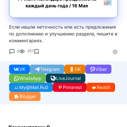
каждый день года
/
16 Мая
Если нашли неточность или есть предложения
по дополнению и улучшению раздела, пишите в
комментариях.
0
257
VK
Telegram
OK
Viber
WhatsApp
LiveJournal
My@Mail.Ru
0
Pinterest
Reddit
Blogger