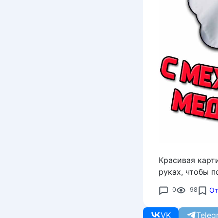
Красивая карт
руках, чтобы 
0
98
От
VK
Teleg