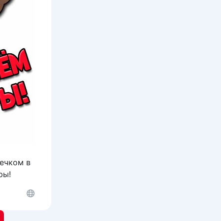
дечком в
ры!