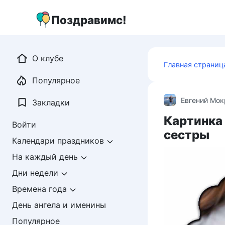
Перейти
к
Поздравимс!
контенту
О клубе
Главная страниц
Популярное
Евгений Мо
Закладки
Картинка
Войти
сестры
Календари праздников
На каждый день
Дни недели
Времена года
День ангела и именины
Популярное