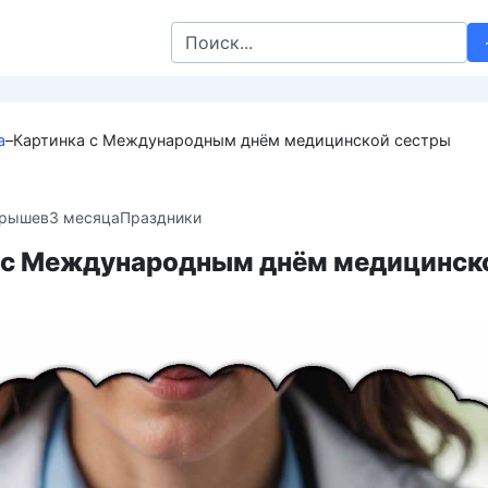
Search
for:
а
–
Картинка с Международным днём медицинской сестры
крышев
3 месяца
Праздники
 с Международным днём медицинск