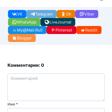
VK
Telegram
OK
Viber
WhatsApp
LiveJournal
My@Mail.Ru
0
Pinterest
Reddit
Blogger
Комментарии: 0
Имя
*