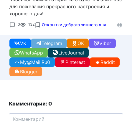
для пожелания прекрасного настроения и
хорошего дня!
0
132
Открытки доброго зимнего дня
VK
Telegram
OK
Viber
WhatsApp
LiveJournal
My@Mail.Ru
0
Pinterest
Reddit
Blogger
Комментарии: 0