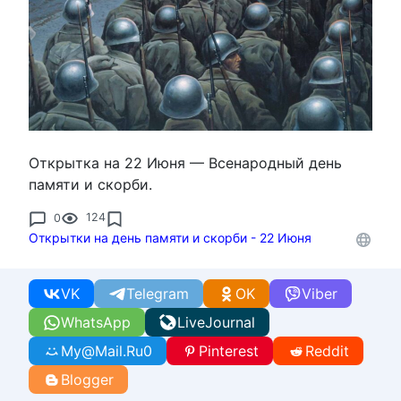
Открытка на 22 Июня — Всенародный день
памяти и скорби.
0
124
Открытки на день памяти и скорби - 22 Июня
VK
Telegram
OK
Viber
WhatsApp
LiveJournal
My@Mail.Ru
0
Pinterest
Reddit
Blogger