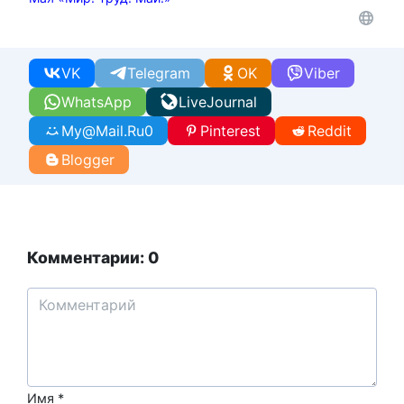
VK
Telegram
OK
Viber
WhatsApp
LiveJournal
My@Mail.Ru
0
Pinterest
Reddit
Blogger
Комментарии: 0
Имя
*