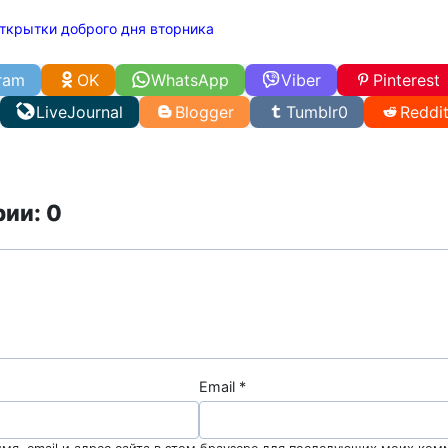
ткрытки доброго дня вторника
ram
OK
WhatsApp
Viber
Pinterest
LiveJournal
Blogger
Tumblr
0
Reddi
ии: 0
Email
*