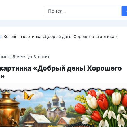
Search
for:
а
–
Весенняя картинка «Добрый день! Хорошего вторника!»
крышев
5 месяцев
Вторник
 картинка «Добрый день! Хорошего
!»