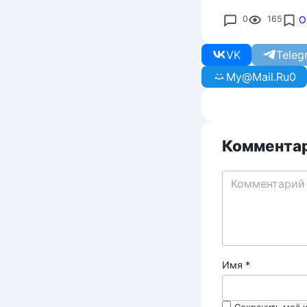
0
165
О
VK
Teleg
My@Mail.Ru
0
Комментар
Имя
*