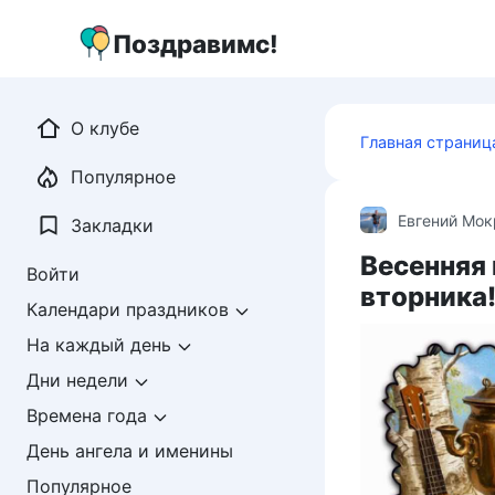
Перейти
к
Поздравимс!
контенту
О клубе
Главная страниц
Популярное
Евгений Мо
Закладки
Весенняя
Войти
вторника
Календари праздников
На каждый день
Дни недели
Времена года
День ангела и именины
Популярное