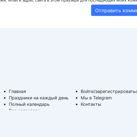
мя, email и адрес сайта в этом браузере для последующих моих ком
Главная
Войти/зарегистрировать
Праздники на каждый день
Мы в Telegram
Полный календарь
Контакты
Все календари
На каждый день
Поздравимс!
По дням недели
Копирование авторских
Дни ангела и именины
материалов с обратной