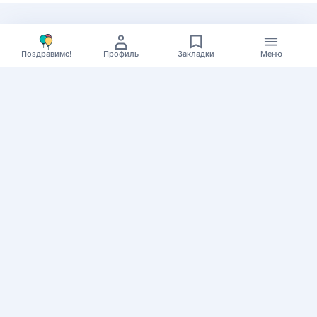
Главная
Войти/
Поздравимс!
Профиль
Закладки
Меню
Праздники на каждый
зарегистрироваться
день
Мы в Telegram
Полный календарь
Контакты
Все календари
На каждый день
Поздравимс!
По дням недели
Копирование авторских
Дни ангела и именины
материалов с обратной
Времена года
ссылкой на сайт.